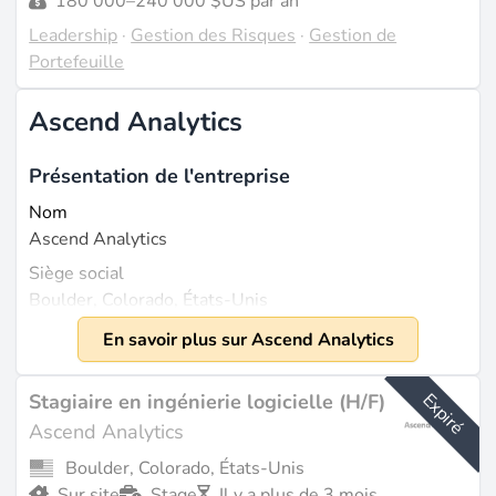
180 000–240 000 $US par an
Leadership
·
Gestion des Risques
·
Gestion de
Portefeuille
Ascend Analytics
Présentation de l'entreprise
Nom
Ascend Analytics
Siège social
Boulder, Colorado, États-Unis
Fondée
En savoir plus sur Ascend Analytics
2002
Taille
Expiré
Stagiaire en ingénierie logicielle (H/F)
Environ 170 employés (source :
builtincolorado.com
).
Ascend Analytics
Chiffre d'affaires de 31,5 millions de dollars (date non
Boulder, Colorado, États-Unis
spécifiée, potentiellement avant 2023) (source :
Sur site
Stage
Il y a plus de 3 mois