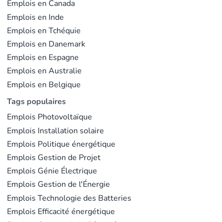
Emplois en Canada
les employés, qui favorise l'implication directe dans
Emplois en Inde
l'analyse énergétique et l'innovation (source :
Emplois en Tchéquie
builtincolorado.com
). Les employés bénéficient
Emplois en Danemark
d'opportunités de développement professionnel, y
Emplois en Espagne
compris des parcours de formation personnalisés, des
conférences et des abonnements à des cours en ligne,
Emplois en Australie
reflétant l'engagement de l'entreprise envers
Emplois en Belgique
l'apprentissage continu et la croissance.
Tags populaires
Emplois Photovoltaïque
Dernière mise à jour le févr. 23, 2026 |
Signaler un
Emplois Installation solaire
problème
Emplois Politique énergétique
Emplois Gestion de Projet
Emplois Génie Électrique
Emplois Gestion de l'Énergie
Emplois Technologie des Batteries
Emplois Efficacité énergétique