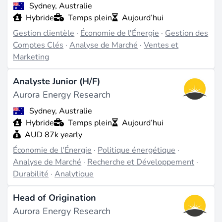
tarification de l'électricité au Texas et
Sydney, Australie
l'approvisionnement réussi en énergie renouvelable
Hybride
Temps plein
Aujourd’hui
en Irlande, mettant en lumière leur expertise
Gestion clientèle
·
Économie de l'Énergie
·
Gestion des
analytique dans des conditions de marché en temps
Comptes Clés
·
Analyse de Marché
·
Ventes et
réel (source :
auroraer.com
,
zoominfo.com
).
Marketing
Les jalons atteints incluent des outils de prévision
pour des projets hydroélectriques au Brésil et des
Analyste Junior (H/F)
impacts d'enchères aux Philippines, ainsi que des
Aurora Energy Research
webinaires et des sommets en cours qui engagent les
Sydney, Australie
parties prenantes dans le dialogue sur la transition
Hybride
Temps plein
Aujourd’hui
énergétique. L'entreprise continue de croître, avec un
AUD 87k yearly
nombre d'employés approchant 1 000 et une base
Économie de l'Énergie
·
Politique énergétique
·
d'utilisateurs robuste pour sa plateforme EOS, utilisée
Analyse de Marché
·
Recherche et Développement
·
par des milliers de personnes chaque semaine (source
Durabilité
·
Analytique
:
auroraer.com/software
).
Travailler chez eux
Head of Origination
Aurora Energy Research
Aurora Energy Research propose une large gamme de