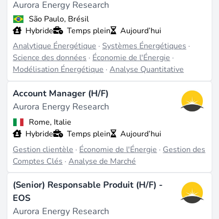
Aurora Energy Research
São Paulo, Brésil
Projets & Réalisations
Hybride
Temps plein
Aujourd’hui
Aurora Energy Research a joué un rôle clé dans de
Analytique Énergétique
·
Systèmes Énergétiques
·
nombreuses initiatives énergétiques significatives,
Science des données
·
Économie de l'Énergie
·
tirant parti de ses capacités analytiques pour soutenir
Modélisation Énergétique
·
Analyse Quantitative
des projets majeurs. Parmi les contributions notables,
on trouve la prévision du Facteur d'Échelle de
Account Manager (H/F)
Génération (GSF) pour les centrales hydroélectriques
Aurora Energy Research
MRE au Brésil et l'analyse des résultats d'enchères
pour 1,3 gigawatts de nouveaux projets éoliens et
Rome, Italie
solaires en Irlande. Leur expertise s'étend à
Hybride
Temps plein
Aujourd’hui
l'évaluation des facteurs de succès des enchères
Gestion clientèle
·
Économie de l'Énergie
·
Gestion des
éoliennes offshore aux Philippines et à l'évaluation
Comptes Clés
·
Analyse de Marché
des objectifs de stockage de batteries à travers
l'Europe et la Grande-Bretagne (source :
auroraer.com
,
(Senior) Responsable Produit (H/F) -
zoominfo.com
).
EOS
Les projets en cours incluent des webinaires publics et
Aurora Energy Research
des sommets axés sur des sujets de transition