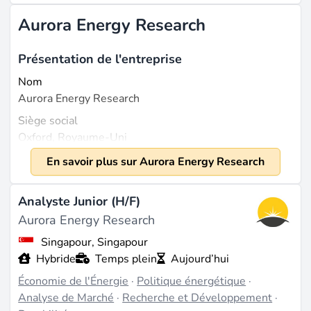
Aurora Energy Research
Présentation de l'entreprise
Nom
Aurora Energy Research
Siège social
Oxford, Royaume-Uni
Fondée
En savoir plus sur Aurora Energy Research
2013
Taille
Analyste Junior (H/F)
Environ 600 à près de 1 000 employés (source :
Aurora Energy Research
builtinaustin.com
,
leadiq.com
); Chiffre d'affaires de
Singapour, Singapour
137,4 millions de dollars en 2023 (source :
Hybride
Temps plein
Aujourd’hui
zoominfo.com
).
Économie de l'Énergie
·
Politique énergétique
·
Ce qu'ils font
Analyse de Marché
·
Recherche et Développement
·