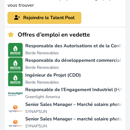
vous trouver
opportunités de croissance de carrière au sein d'une
entité privée à forte croissance suite à l'acquisition par
Rejoindre le Talent Pool
TPG (source :
auroraer.com
).
Offres d’emploi en vedette
Dernière mise à jour le févr. 23, 2026 |
Signaler un
problème
Responsable des Autorisations et de la Conformi
Berde Renewables
Responsable du développement commercial (H/
Berde Renewables
Ingénieur de Projet (CDD)
Berde Renewables
Responsable de l’Engagement Industriel (H/F)
Greenlight America
Senior Sales Manager – Marché solaire photovolt
SYNAPSUN
Senior Sales Manager – marché solaire photovol
SYNAPSUN