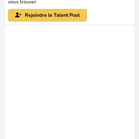
vous trouver
les ingénieurs civils supervisant l'installation des
Rejoindre le Talent Pool
fondations, la protection contre l'affouillement et les
travaux civils des postes à terre. Parallèlement, 68 %
des employeurs du secteur renouvelable citent la
pénurie de talents comme leur principal frein à la
croissance. Pour les ingénieurs civils disposés à
travailler sur des sites isolés ou en mer, cette pénurie
se traduit directement par une forte demande et un
pouvoir de négociation salariale significatif.
Dernière mise à jour le avr. 4, 2026 |
Signaler un
problème