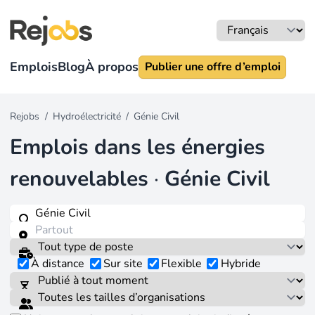
Emplois
Blog
À propos
Publier une offre d’emploi
Rejobs
/
Hydroélectricité
/
Génie Civil
Emplois dans les énergies
renouvelables
·
Génie Civil
À distance
Sur site
Flexible
Hybride