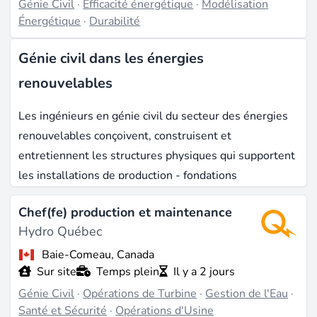
Génie Civil
·
Efficacité énergétique
·
Modélisation
Énergétique
·
Durabilité
Génie civil dans les énergies
renouvelables
Les ingénieurs en génie civil du secteur des énergies
renouvelables conçoivent, construisent et
entretiennent les structures physiques qui supportent
les installations de production - fondations
d'éoliennes, déversoirs de barrages, voies d'accès,
Chef(fe) production et maintenance
plateformes de postes électriques et terrassements
Hydro Québec
sous les centrales solaires. L'emploi mondial dans les
énergies renouvelables a atteint 16,2 millions de
Baie-Comeau, Canada
Sur site
Temps plein
Il y a 2 jours
postes en 2023, les travaux de génie civil
Génie Civil
·
Opérations de Turbine
·
Gestion de l'Eau
·
représentant la plus grande part de main-d'œuvre
Santé et Sécurité
·
Opérations d'Usine
pendant la phase de construction de la plupart des