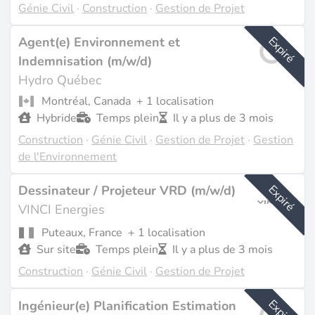
Génie Civil
·
Construction
·
Gestion de Projet
terrestre et le déploiement de l'éolien en mer
génèrent une demande croissante d'ingénieurs civils
Expiré
Agent(e) Environnement et
pour les fondations, les accès routiers et les
Indemnisation (m/w/d)
raccordements réseau.
Hydro Québec
Montréal, Canada
+ 1 localisation
Rôles recherchés et compétences
Hybride
Temps plein
Il y a plus de 3 mois
Construction
·
Génie Civil
·
Gestion de Projet
·
Gestion
Les intitulés les plus courants sont Civil Engineer,
de l'Environnement
Senior Civil Engineer, Civil Project Engineer et Civil
Construction Supervisor. On trouve aussi
Expiré
Dessinateur / Projeteur VRD (m/w/d)
fréquemment Ingénieur en génie civil et Coordinateur
VINCI Energies
pré-construction éolien dans les offres francophones.
Puteaux, France
+ 1 localisation
Les postes de Graduate Civil Engineer constituent des
Sur site
Temps plein
Il y a plus de 3 mois
points d'entrée pour les ingénieurs qui passent du
Construction
·
Génie Civil
·
Gestion de Projet
BTP classique
aux renouvelables.
Expiré
Ce qui distingue le génie civil dans les renouvelables
Ingénieur(e) Planification Estimation