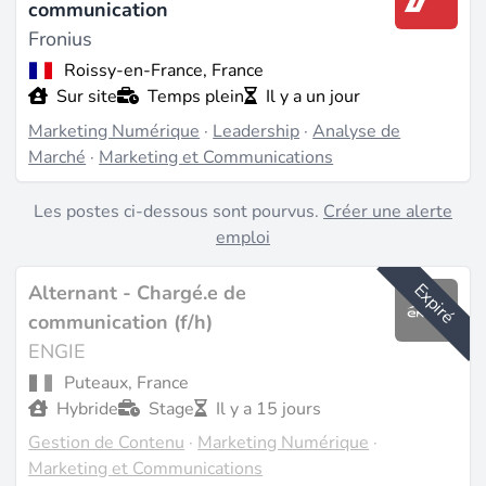
communication
Fronius
Roissy-en-France, France
Sur site
Temps plein
Il y a un jour
Marketing Numérique
·
Leadership
·
Analyse de
Marché
·
Marketing et Communications
Les postes ci-dessous sont pourvus.
Créer une alerte
emploi
Expiré
Alternant - Chargé.e de
communication (f/h)
ENGIE
Puteaux, France
Hybride
Stage
Il y a 15 jours
Gestion de Contenu
·
Marketing Numérique
·
Marketing et Communications