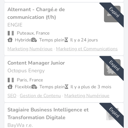
Expiré
Alternant - Chargé.e de
communication (f/h)
ENGIE
Puteaux, France
Hybride
Temps plein
Il y a 24 jours
Marketing Numérique
·
Marketing et Communications
Expiré
Content Manager Junior
Octopus Energy
Paris, France
Flexible
Temps plein
Il y a plus de 3 mois
SEO
·
Gestion de Contenu
·
Marketing Numérique
Expiré
Stagiaire Business Intelligence et
Transformation Digitale
BayWa r.e.