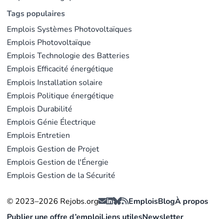
comptant plus de 1 000 salariés, publie le plus grand
Tags populaires
nombre d'offres PAC sur Rejobs.
Octopus Energy
Emplois Systèmes Photovoltaïques
développe une division installation parallèlement à
Emplois Photovoltaïque
son activité de fournisseur d'énergie. Vattenfall, GP
Emplois Technologie des Batteries
Joule et Enpal figurent parmi les autres grands
Emplois Efficacité énergétique
recruteurs européens.
Emplois Installation solaire
La plupart des offres sur Rejobs se concentrent en
Emplois Politique énergétique
Allemagne - Berlin, Hambourg, Munich, Stuttgart -
Emplois Durabilité
reflet de la position dominante du marché allemand.
Emplois Génie Électrique
En France, le recrutement s'intensifie autour des
Emplois Entretien
grandes métropoles et des zones de rénovation
Emplois Gestion de Projet
thermique.
Emplois Gestion de l'Énergie
Emplois Gestion de la Sécurité
La pénurie de compétences
© 2023–2026 Rejobs.org
Emplois
Blog
À propos
Le manque de main-d'œuvre qualifiée constitue le défi
Publier une offre d’emploi
Liens utiles
Newsletter
majeur du secteur. Au Royaume-Uni, seuls 50 % des