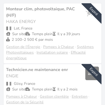
Expiré
Monteur clim, photovoltaique, PAC
(H/F)
HAKA ENERGY
Lot, France
Sur site
Temps plein
Il y a 39 jours
2 100–2 500 € par mois
Gestion de l'Énergie
·
Pompes à Chaleur
·
Systèmes
Photovoltaïques
·
Installation solaire
·
Efficacité
énergétique
Expiré
Technicien.ne maintenance enr
ENGIE
Glisy, France
Sur site
Temps plein
Il y a 2 mois
Pompes à Chaleur
·
Gestion clientèle
·
Entretien
·
Gestion de la Sécurité