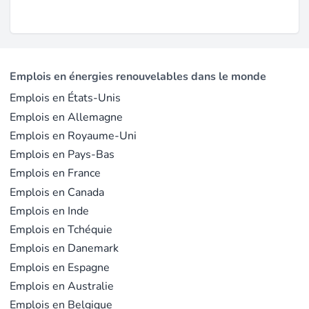
dimensionnent les installations. Les techniciens de
mise en service optimisent les performances après
installation. Les techniciens SAV assurent la
maintenance préventive et les dépannages. Les
Emplois en énergies renouvelables dans le monde
technico-commerciaux évaluent les biens immobiliers
Emplois en États-Unis
et conseillent sur le dimensionnement - un rôle qui
Emplois en Allemagne
allie expertise technique et relation client.
Emplois en Royaume-Uni
En France, les intitulés de poste courants incluent
Emplois en Pays-Bas
Emplois en France
technicien CVC, installateur thermicien, frigoriste,
Emplois en Canada
ingénieur thermique et commercial PAC.
Emplois en Inde
Qui recrute
Emplois en Tchéquie
Emplois en Danemark
Les plus grands employeurs couvrent installateurs,
Emplois en Espagne
énergéticiens et industriels.
1KOMMA5°
, un
Emplois en Australie
consolidateur allemand d'entreprises d'installation
Emplois en Belgique