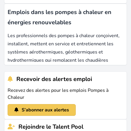
Emplois dans les pompes à chaleur en
énergies renouvelables
Les professionnels des pompes à chaleur conçoivent,
installent, mettent en service et entretiennent les
systèmes aérothermiques, géothermiques et
hydrothermiques qui remplacent les chaudières
fossiles dans les habitations et les bâtiments
tertiaires. Le secteur européen emploie environ 433
Recevoir des alertes emploi
000 personnes directement et indirectement, et en
Recevez des alertes pour les emplois Pompes à
2025,
2,62 millions d'unités
ont été vendues dans 16
Chaleur
pays européens, soit 10,3 % de plus qu'en 2024.
S’abonner aux alertes
La France occupe la première place du marché
européen des pompes à chaleur, avec 610 830 unités
Rejoindre le Talent Pool
vendues en 2023. L'année 2024 a marqué un recul de