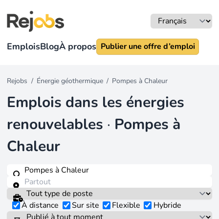
Emplois
Blog
À propos
Publier une offre d’emploi
Rejobs
/
Énergie géothermique
/
Pompes à Chaleur
Emplois dans les énergies
renouvelables
·
Pompes à
Chaleur
À distance
Sur site
Flexible
Hybride