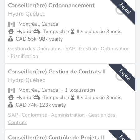
Expiré
Conseiller(ère) Ordonnancement
Hydro Québec
Montréal, Canada
Hybride
Temps plein
Il y a plus de 3 mois
CAD 55k–98k yearly
Gestion des Opérations
·
SAP
·
Gestion
·
Optimisation
·
Planification
Expiré
Conseiller(ère) Gestion de Contrats II
Hydro Québec
Montréal, Canada
+ 1 localisation
Hybride
Temps plein
Il y a plus de 3 mois
CAD 74k–123k yearly
SAP
·
Conformité
·
Administration
·
Gestion des
Contrats
Conseiller(ère) Contrôle de Projets II