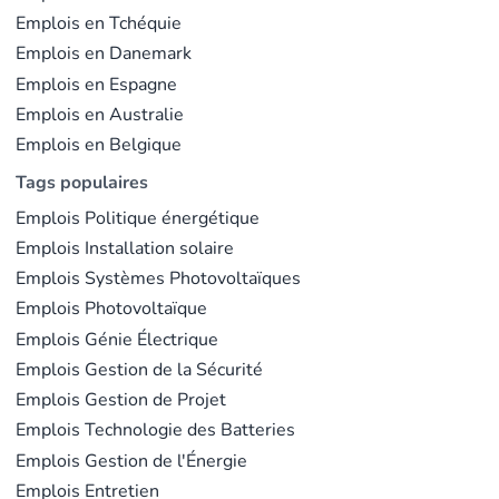
Berlin, Hambourg, Dresde, Munich et Wildpoldsried
Emplois en Tchéquie
apparaissent tous dans le top 10. Le reste se répartit
Emplois en Danemark
Emplois en Espagne
entre Madrid, Glasgow (autour de Scottish Power), les
Emplois en Australie
Pays-Bas (Enexis) et les centres de services partagés
Emplois en Belgique
délocalisés à Chennai.
Tags populaires
Indicateurs de rémunération et ce qui paie en
Emplois Politique énergétique
prime
Emplois Installation solaire
Emplois Systèmes Photovoltaïques
Pour les consultants SAP en CDI en Allemagne, la
Emplois Photovoltaïque
fourchette se tient autour de 65 000 - 95 000 € par
Emplois Génie Électrique
an, montant à 100 000 - 135 000 € pour les
Emplois Gestion de la Sécurité
architectes seniors S/4HANA avec BTP et intégration
Emplois Gestion de Projet
cloud au CV. Les TJM freelance se situent entre 800 et
Emplois Technologie des Batteries
1 600 € pour les profils mid et senior. En France,
le
Emplois Gestion de l'Énergie
salaire d’un consultant SAP
s’établit entre 42 000 et
Emplois Entretien