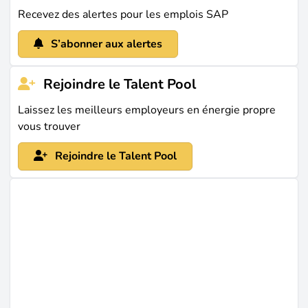
la vente, PS pour le
financement de projets
, PM pour
Recevez des alertes pour les emplois SAP
la
maintenance
, et IS-U avec son successeur
S/4HANA Utilities pour le comptage et la facturation.
S’abonner aux alertes
Les rôles se répartissent en trois familles. Les
consultants fonctionnels et utilisateurs clés
Rejoindre le Talent Pool
paramètrent les modules et traduisent les besoins
Laissez les meilleurs employeurs en énergie propre
métier en transactions. Les développeurs (ABAP,
vous trouver
Fiori, BTP) construisent les extensions qu’accumule
Rejoindre le Talent Pool
chaque implémentation. Les contrôleurs de gestion,
comptables et analystes utilisent le système au
quotidien et représentent la majorité des embauches
opérationnelles - les intitulés les plus fréquents sur la
plateforme sont Senior Accountant, Project Controller,
Financial Accountant, Settlements Analyst et Logistics
Specialist.