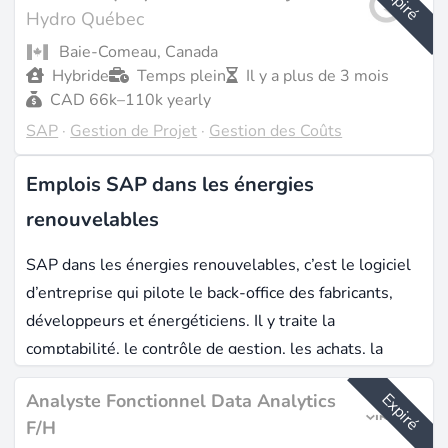
Expiré
Hydro Québec
Baie-Comeau, Canada
Hybride
Temps plein
Il y a plus de 3 mois
CAD 66k–110k yearly
SAP
·
Gestion de Projet
·
Gestion des Coûts
Emplois SAP dans les énergies
renouvelables
SAP dans les énergies renouvelables, c’est le logiciel
d’entreprise qui pilote le back-office des fabricants,
développeurs et énergéticiens. Il y traite la
comptabilité, le contrôle de gestion, les achats, la
maintenance d’actifs et, côté utilities, la facturation
Expiré
Analyste Fonctionnel Data Analytics
client et la liquidation de la production décentralisée.
F/H
La majorité des postes se concentre dans les équipes