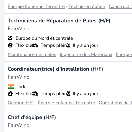
opportunités là-bas (source :
fairwind.com
). La culture de
Énergie Éolienne Terrestre
·
Technicien éolien
·
Constructi
dans un environnement de soutien, l'intégrité, le courage 
promouvoir des partenariats clients à long terme et maint
Techniciens de Réparation de Pales (H/F)
formation via l'European Wind Academy, accréditée GWO pa
FairWind
aider les employés à s'épanouir, bien que des avantages sp
Europe du Nord et centrale
Flexible
Temps plein
Il y a un jour
Dernière mise à jour le févr. 23, 2026 |
Signaler un probl
Maintenance des pales
·
Ingénierie des Matériaux
·
Énergie
Coordinateur(trice) d’Installation (H/F)
FairWind
Inde
Flexible
Temps plein
Il y a un jour
Gestion EPC
·
Énergie Éolienne Terrestre
·
Opérations de 
Chef d'équipe (H/F)
FairWind