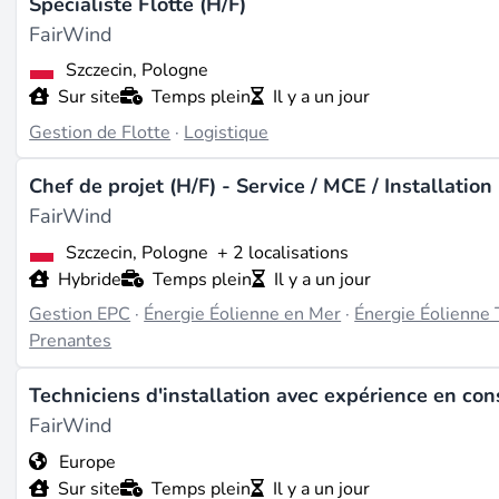
Spécialiste Flotte (H/F)
Nord, en Australie, en Asie du Sud-Est, en Amérique du 
Turquie et à Taïwan, ainsi que des expansions récentes tel
FairWind
(source :
fairwind.com
).
Szczecin, Pologne
Sur site
Temps plein
Il y a un jour
Dernières évolutions
Gestion de Flotte
·
Logistique
Au cours des deux dernières années, FairWind a annoncé sa
performance en 2024 ; sécurisé le projet de 73 MW Człu
Chef de projet (H/F) - Service / MCE / Installation
mentionné ; réalisé l'acquisition de Cosmic Group en Austr
FairWind
nomination d'Alexandra Hof en tant que Responsable région
rapport annuel 2022 et les mises à jour Q1/Q3 2023 montr
Szczecin, Pologne
+ 2 localisations
2023 et 2022 (source :
fairwind.com
).
Hybride
Temps plein
Il y a un jour
Gestion EPC
·
Énergie Éolienne en Mer
·
Énergie Éolienne 
Travailler là-bas
Prenantes
FairWind propose des postes principalement pour plus de 
Techniciens d'installation avec expérience en con
l'exploitation, l'inspection, la réparation et les services
services (par exemple, Europe centrale du Nord, Europe du 
FairWind
fairwind.com
). Le recrutement a lieu dans des lieux clés t
Europe
Royaume-Uni ; Highveld Park, Afrique du Sud ; Istanbul, Tu
Sur site
Temps plein
Il y a un jour