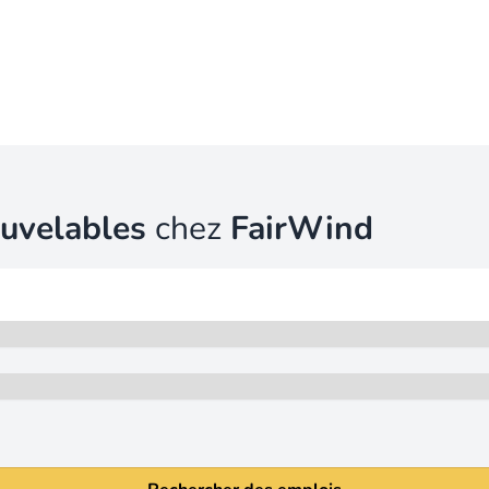
ouvelables
chez
FairWind