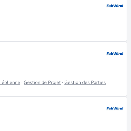
en Pologne, au Royaume-Uni, en Afrique du Sud, en
n de services d'installation et de maintenance éolienne
 la fin de 2023, préparant le terrain pour une forte
023, Vesterhav Offshore en mai 2023 et d'autres comme
s changements dans la direction régionale, y compris la
ublié des rapports financiers tels que le Q3 2025, le
rise a reçu des prix tels que Meilleure entreprise gérée en
e éolienne
·
Gestion de Projet
·
Gestion des Parties
 le monde), y compris l'installation, la maintenance,
postes de direction tels que Responsables régionaux des
utien telles que les finances (CFO Sisse Mai) (source :
rincipal hub technique et académie de formation) ; Westhill,
ralie via l'acquisition de Cosmic Group, indiquant des