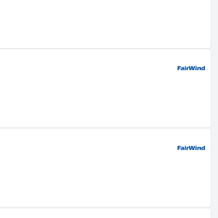
xploitation, l'inspection, la réparation et les services de
'origine (OEM) et des opérateurs, ce qui en fait un acteur
de turbines, le service et le repowering, soutenus par une
n Wind Academy à Szczecin, Pologne, qui figure parmi les
l'Europe, l'Amérique du Nord, l'Australie, l'Asie du Sud-
ts et des opérateurs à la recherche de partenariats
 commercial robuste avec une base de coûts flexible et un
urisé en juillet 2023 ; les parcs éoliens verts Hanze &
de 380 MW Pjelax-Böle-Kristinestad Norr attribuée en
MW Horizonte au Chili, qui est le plus grand projet éolien
es et des OEM, avec un accent sur des relations à long
 de 40 pays avec des opérations en Europe, en Amérique du