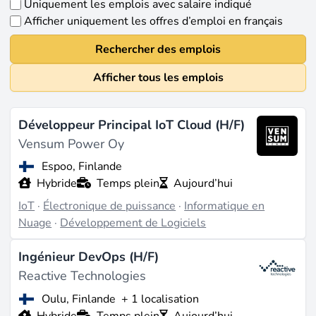
Uniquement les emplois avec salaire indiqué
Afficher uniquement les offres d’emploi en français
Rechercher des emplois
Afficher tous les emplois
Développeur Principal IoT Cloud (H/F)
Vensum Power Oy
Espoo, Finlande
Hybride
Temps plein
Aujourd’hui
IoT
·
Électronique de puissance
·
Informatique en
Nuage
·
Développement de Logiciels
Ingénieur DevOps (H/F)
Reactive Technologies
Oulu, Finlande
+ 1 localisation
Hybride
Temps plein
Aujourd’hui