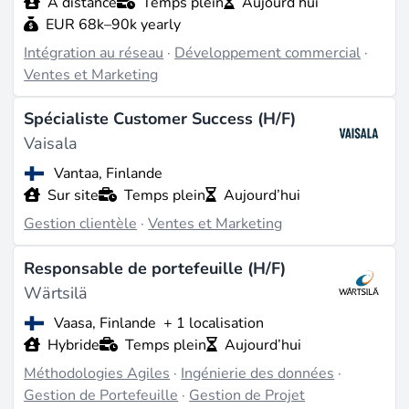
À distance
Temps plein
Aujourd’hui
EUR 68k–90k yearly
Intégration au réseau
·
Développement commercial
·
Ventes et Marketing
Spécialiste Customer Success (H/F)
Vaisala
Vantaa, Finlande
Sur site
Temps plein
Aujourd’hui
Gestion clientèle
·
Ventes et Marketing
Responsable de portefeuille (H/F)
Wärtsilä
Vaasa, Finlande
+ 1 localisation
Hybride
Temps plein
Aujourd’hui
Méthodologies Agiles
·
Ingénierie des données
·
Gestion de Portefeuille
·
Gestion de Projet