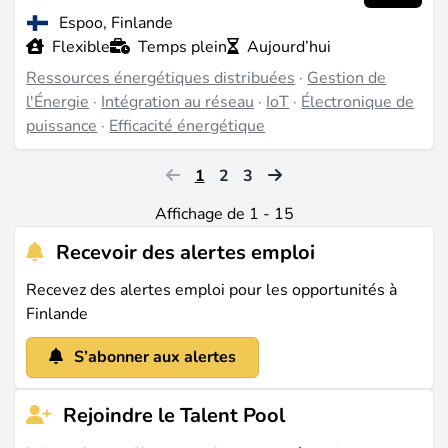
Espoo, Finlande
Flexible
Temps plein
Aujourd’hui
Ressources énergétiques distribuées
·
Gestion de
l'Énergie
·
Intégration au réseau
·
IoT
·
Électronique de
puissance
·
Efficacité énergétique
1
2
3
Affichage de 1 - 15
Recevoir des alertes emploi
Recevez des alertes emploi pour les opportunités à
Finlande
S’abonner aux alertes
Rejoindre le Talent Pool