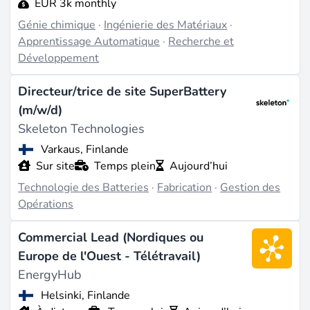
EUR 3k monthly
Génie chimique
·
Ingénierie des Matériaux
·
Apprentissage Automatique
·
Recherche et
Développement
Directeur/trice de site SuperBattery
(m/w/d)
Skeleton Technologies
Varkaus, Finlande
Sur site
Temps plein
Aujourd’hui
Technologie des Batteries
·
Fabrication
·
Gestion des
Opérations
Commercial Lead (Nordiques ou
Europe de l'Ouest - Télétravail)
EnergyHub
Helsinki, Finlande